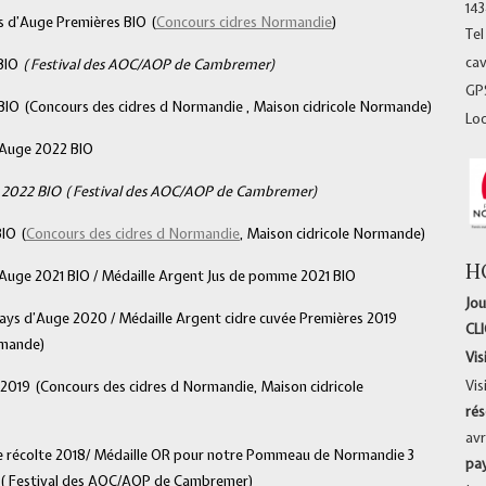
14
s d’Auge Premières BIO (
Concours cidres Normandie
)
Tel
ca
 BIO
( Festival des AOC/AOP de Cambremer)
GPS
BIO (Concours des cidres d Normandie , Maison cidricole Normande)
Lo
’Auge 2022 BIO
e 2022 BIO ( Festival des AOC/AOP de Cambremer)
IO (
Concours des cidres d Normandie
, Maison cidricole Normande)
H
Auge 2021 BIO / Médaille Argent Jus de pomme 2021 BIO
Jou
ays d’Auge 2020 / Médaille Argent cidre cuvée Premières 2019
CL
rmande)
Vis
Vis
 2019 (Concours des cidres d Normandie, Maison cidricole
rés
avr
e récolte 2018/ Médaille OR pour notre Pommeau de Normandie 3
pa
e ( Festival des AOC/AOP de Cambremer)