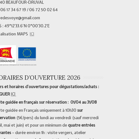
340 BEAUFOUR-DRUVAL
 06 17 34 67 19 / 06 72 50 02 64
vedesvoye@gmail.com
 : 49°12’33.6’N 0°00’30.2’E
calisation MAPS
ICI
ORAIRES D’OUVERTURE 2026
rs et horaires d’ouvertures pour dégustations/achats :
IQUER
ICI
ite guidée en français sur réservation : 01/04 au 31/08
ite guidée en Français uniquement à 10h30
sur
ervation
(5€/pers) du lundi au vendredi (sauf mercredi
il, mai et juin) et pour un minimum de
quatre entrées
yantes
– durée environ 1h : visite vergers, atelier