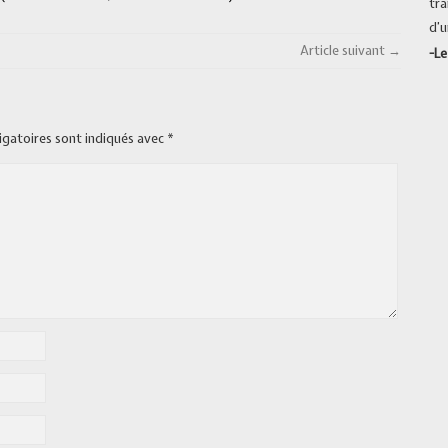
tra
d’u
Article suivant →
-Le
igatoires sont indiqués avec
*