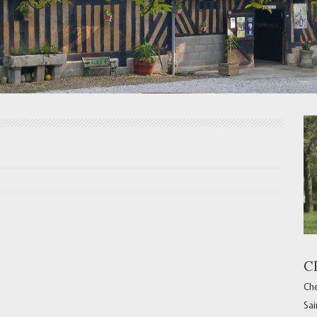
C
Che
Sai