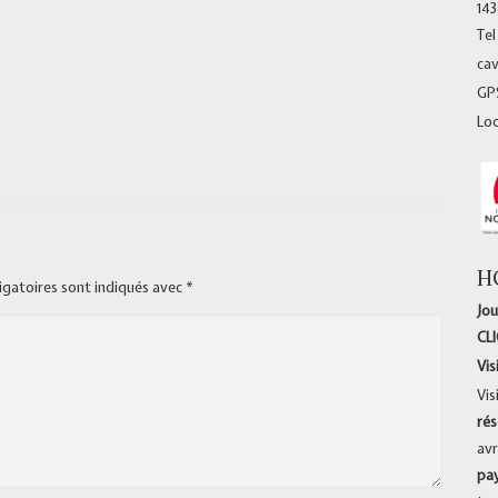
14
Tel
ca
GPS
Lo
H
igatoires sont indiqués avec
*
Jou
CL
Vis
Vis
rés
avr
pa