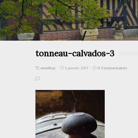
tonneau-calvados-3
vmeilhac
5 janvier 2017
0 Commentaires