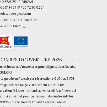
340 BEAUFOUR-DRUVAL
 06 17 34 67 19 / 06 72 50 02 64
vedesvoye@gmail.com
 : 49°12’33.6’N 0°00’30.2’E
calisation MAPS
ICI
ORAIRES D’OUVERTURE 2026
rs et horaires d’ouvertures pour dégustations/achats :
IQUER
ICI
ite guidée en français sur réservation : 01/04 au 31/08
ite guidée en Français uniquement à 10h30
sur
ervation
(5€/pers) du lundi au vendredi (sauf mercredi
il, mai et juin) et pour un minimum de
quatre entrées
yantes
– durée environ 1h : visite vergers, atelier