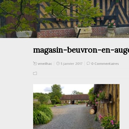
magasin-beuvron-en-aug
vmeilhac
5 janvier 2017
0 Commentaires