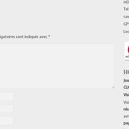
14
Tel
ca
GPS
Lo
igatoires sont indiqués avec
*
H
Jou
CL
Vis
Vis
rés
avr
pa