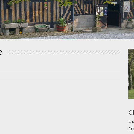
e
C
Che
Sai