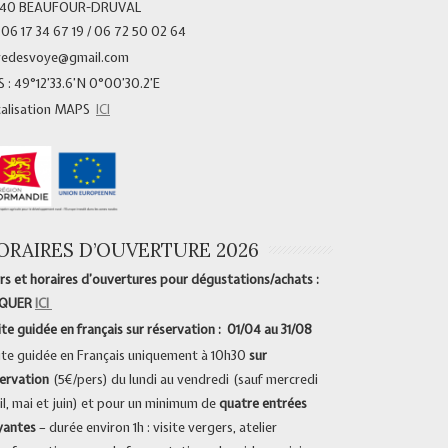
340 BEAUFOUR-DRUVAL
 06 17 34 67 19 / 06 72 50 02 64
vedesvoye@gmail.com
 : 49°12’33.6’N 0°00’30.2’E
calisation MAPS
ICI
ORAIRES D’OUVERTURE 2026
rs et horaires d’ouvertures pour dégustations/achats :
IQUER
ICI
ite guidée en français sur réservation : 01/04 au 31/08
ite guidée en Français uniquement à 10h30
sur
ervation
(5€/pers) du lundi au vendredi (sauf mercredi
il, mai et juin) et pour un minimum de
quatre entrées
yantes
– durée environ 1h : visite vergers, atelier