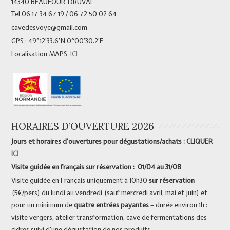
14340 BEAUFOUR-DRUVAL
Tel 06 17 34 67 19 / 06 72 50 02 64
cavedesvoye@gmail.com
GPS : 49°12’33.6’N 0°00’30.2’E
Localisation MAPS
ICI
HORAIRES D’OUVERTURE 2026
Jours et horaires d’ouvertures pour dégustations/achats : CLIQUER
ICI
Visite guidée en français sur réservation : 01/04 au 31/08
Visite guidée en Français uniquement à 10h30
sur réservation
(5€/pers) du lundi au vendredi (sauf mercredi avril, mai et juin) et
pour un minimum de
quatre entrées payantes
– durée environ 1h :
visite vergers, atelier transformation, cave de fermentations des
cidres suivi d’une dégustation de nos produits.