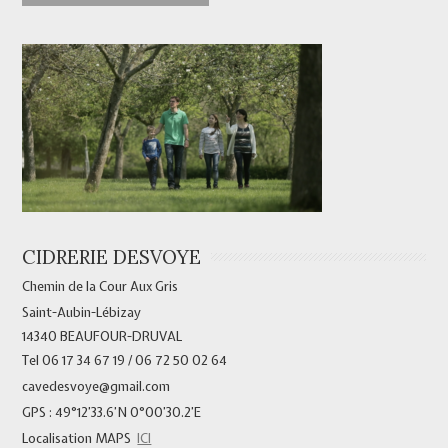
CIDRERIE DESVOYE
Chemin de la Cour Aux Gris
Saint-Aubin-Lébizay
14340 BEAUFOUR-DRUVAL
Tel 06 17 34 67 19 / 06 72 50 02 64
cavedesvoye@gmail.com
GPS : 49°12’33.6’N 0°00’30.2’E
Localisation MAPS
ICI