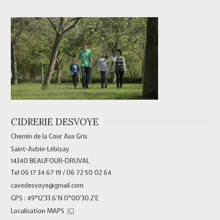
CIDRERIE DESVOYE
Chemin de la Cour Aux Gris
Saint-Aubin-Lébizay
14340 BEAUFOUR-DRUVAL
Tel 06 17 34 67 19 / 06 72 50 02 64
cavedesvoye@gmail.com
GPS : 49°12’33.6’N 0°00’30.2’E
Localisation MAPS
ICI