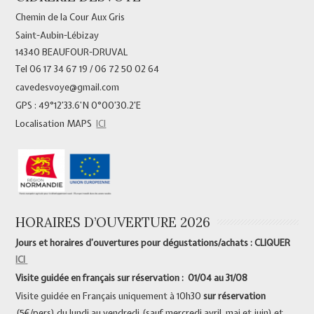
Chemin de la Cour Aux Gris
Saint-Aubin-Lébizay
14340 BEAUFOUR-DRUVAL
Tel 06 17 34 67 19 / 06 72 50 02 64
cavedesvoye@gmail.com
GPS : 49°12’33.6’N 0°00’30.2’E
Localisation MAPS
ICI
HORAIRES D’OUVERTURE 2026
Jours et horaires d’ouvertures pour dégustations/achats : CLIQUER
ICI
Visite guidée en français sur réservation : 01/04 au 31/08
Visite guidée en Français uniquement à 10h30
sur réservation
(5€/pers) du lundi au vendredi (sauf mercredi avril, mai et juin) et