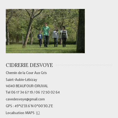
CIDRERIE DESVOYE
Chemin de la Cour Aux Gris
Saint-Aubin-Lébizay
14340 BEAUFOUR-DRUVAL
Tel 06 17 34 67 19 / 06 72 50 02 64
cavedesvoye@gmail.com
GPS : 49°12’33.6’N 0°00’30.2’E
Localisation MAPS
ICI