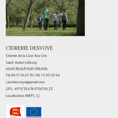
CIDRERIE DESVOYE
Chemin de la Cour Aux Gris
Saint-Aubin-Lébizay
14340 BEAUFOUR-DRUVAL
Tel 06 17 34 67 19 / 06 72 50 02 64
cavedesvoye@gmail.com
GPS : 49°12’33.6’N 0°00’30.2’E
Localisation MAPS
ICI