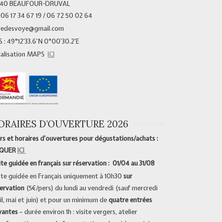
340 BEAUFOUR-DRUVAL
 06 17 34 67 19 / 06 72 50 02 64
vedesvoye@gmail.com
 : 49°12’33.6’N 0°00’30.2’E
calisation MAPS
ICI
ORAIRES D’OUVERTURE 2026
rs et horaires d’ouvertures pour dégustations/achats :
IQUER
ICI
ite guidée en français sur réservation : 01/04 au 31/08
ite guidée en Français uniquement à 10h30
sur
ervation
(5€/pers) du lundi au vendredi (sauf mercredi
il, mai et juin) et pour un minimum de
quatre entrées
yantes
– durée environ 1h : visite vergers, atelier