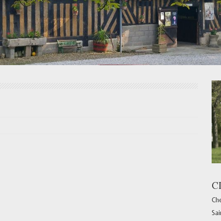
C
Che
Sai