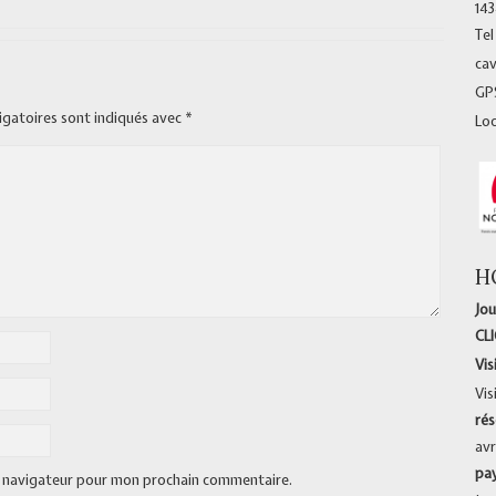
14
Tel
ca
GPS
igatoires sont indiqués avec
*
Lo
H
Jou
CL
Vis
Vis
rés
avr
pa
e navigateur pour mon prochain commentaire.