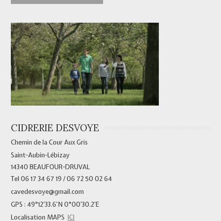
CIDRERIE DESVOYE
Chemin de la Cour Aux Gris
Saint-Aubin-Lébizay
14340 BEAUFOUR-DRUVAL
Tel 06 17 34 67 19 / 06 72 50 02 64
cavedesvoye@gmail.com
GPS : 49°12’33.6’N 0°00’30.2’E
Localisation MAPS
ICI