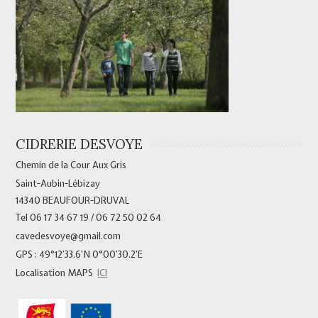
CIDRERIE DESVOYE
Chemin de la Cour Aux Gris
Saint-Aubin-Lébizay
14340 BEAUFOUR-DRUVAL
Tel 06 17 34 67 19 / 06 72 50 02 64
cavedesvoye@gmail.com
GPS : 49°12’33.6’N 0°00’30.2’E
Localisation MAPS
ICI