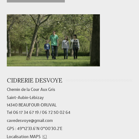
CIDRERIE DESVOYE
Chemin de la Cour Aux Gris
Saint-Aubin-Lébizay
14340 BEAUFOUR-DRUVAL
Tel 06 17 34 67 19 / 06 72 50 02 64
cavedesvoye@gmail.com
GPS : 49°12’33.6’N 0°00’30.2’E
Localisation MAPS
ICI