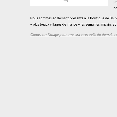
pr
po
Nous sommes également présents à la boutique de Beuvro
« plus beaux villages de France » les semaines impairs et
Cliquez sur l’image pour une visite virtuelle du domaine 