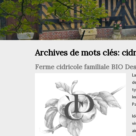
Archives de mots clés:
cid
Ferme cidricole familiale BIO De
La
de
ty
le
Pa
Id
vi
ai