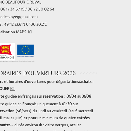
340 BEAUFOUR-DRUVAL
 06 17 34 67 19 / 06 72 50 02 64
vedesvoye@gmail.com
 : 49°12’33.6’N 0°00’30.2’E
calisation MAPS
ICI
ORAIRES D’OUVERTURE 2026
rs et horaires d’ouvertures pour dégustations/achats :
IQUER
ICI
ite guidée en français sur réservation : 01/04 au 31/08
ite guidée en Français uniquement à 10h30
sur
ervation
(5€/pers) du lundi au vendredi (sauf mercredi
il, mai et juin) et pour un minimum de
quatre entrées
yantes
– durée environ 1h : visite vergers, atelier