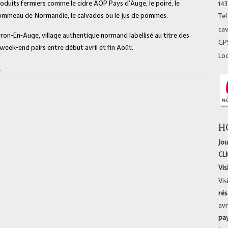
oduits fermiers comme le cidre AOP Pays d’Auge, le poiré, le
14
mmeau de Normandie, le calvados ou le jus de pommes.
Tel
ca
n-En-Auge, village authentique normand labellisé au titre des
GPS
 week-end pairs entre début avril et fin Août.
Lo
!
H
Jou
CL
Vis
Vis
rés
avr
pa